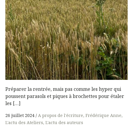
Préparer la rentrée, mais pas comme les hyper qui
poussent parasols et piques à brochettes pour étaler
les […]
26 juillet 2024
A propos de l'écriture
Frédérique Anne
L'actu des Ateliers
L'actu des auteurs