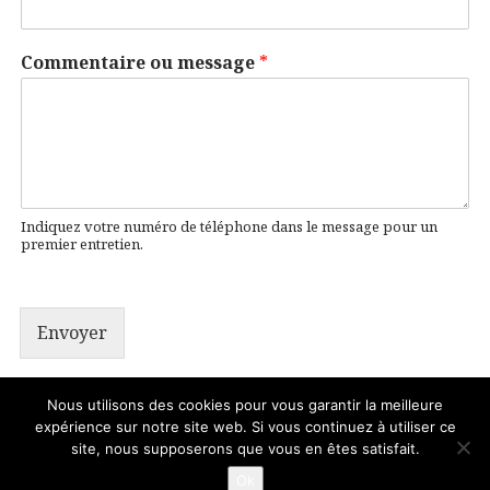
Commentaire ou message
*
Indiquez votre numéro de téléphone dans le message pour un
premier entretien.
Envoyer
Nous utilisons des cookies pour vous garantir la meilleure
expérience sur notre site web. Si vous continuez à utiliser ce
© 2026 . - Treize images
site, nous supposerons que vous en êtes satisfait.
Pour me contacter
Mentions légales
Ok