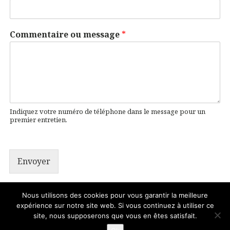
Commentaire ou message
*
Indiquez votre numéro de téléphone dans le message pour un
premier entretien.
Envoyer
Nous utilisons des cookies pour vous garantir la meilleure
expérience sur notre site web. Si vous continuez à utiliser ce
© 2026 . - Treize images
site, nous supposerons que vous en êtes satisfait.
Pour me contacter
Mentions légales