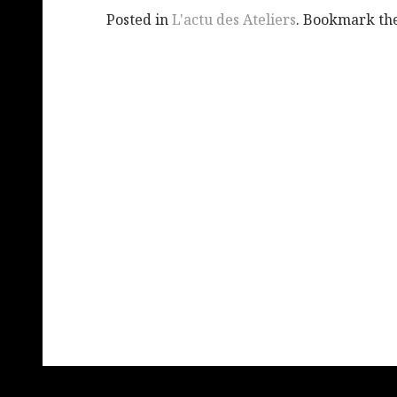
Posted in
L'actu des Ateliers
. Bookmark th