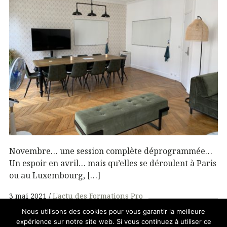
Novembre… une session complète déprogrammée…
Un espoir en avril… mais qu’elles se déroulent à Paris
ou au Luxembourg, […]
3 mai 2021
L'actu des Formations Pro
Nous utilisons des cookies pour vous garantir la meilleure
expérience sur notre site web. Si vous continuez à utiliser ce
© 2026 . - Treize images